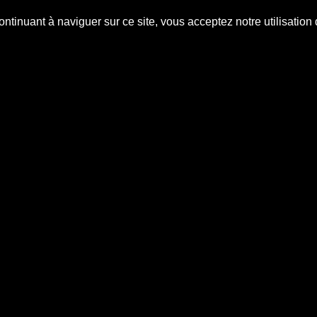
continuant à naviguer sur ce site, vous acceptez notre utilisatio
D M S
otre dépanneur multi-services à domici
ure
Plomberie
Électricité
Contact
liste
images-site